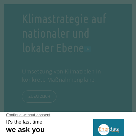
Klimastrategie auf
nationaler und
lokaler Ebene
Umsetzung von Klimazielen in
konkrete Maßnahmenpläne.
ZUSÄTZLICH