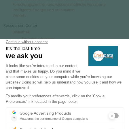
Forschungszentren und wissenschaftliche Forschung
Intelligente Energie und Automation
Verkehr
Ressourcen-Center
Bibliothek
Energienachrichten
Kurzanalyse
Berichte & Vorstellungen
Globales Energie- und Klimastatistik - Jahrbuch 2026
Globaler Energie- und Klimaausblick 2050 - EnerOutlook
Energie- und Umweltenzyklopädien
H2 Intelligence Monthly Newsletter
eStore
Über uns
Unsere Expertise
Referenzen
Newsroom
Firmennachrichten
Veranstaltungen
In den Medien