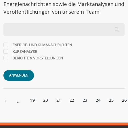
Energienachrichten sowie die Marktanalysen und
Veröffentlichungen von unserem Team.
ENERGIE- UND KLIMANACHRICHTEN
KURZANALYSE
BERICHTE & VORSTELLUNGEN
ANWENDEN
Seitennummerierung
‹
19
20
21
22
23
24
25
26
…
e Seite
Vorherige Seite