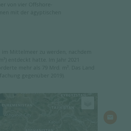
ner von vier Offshore-
men mit der ägyptischen
be im Mittelmeer zu werden, nachdem
m³) entdeckt hatte. Im Jahr 2021
rderte mehr als 79 Mrd. m³. Das Land
ifachung gegenüber 2019).
mail