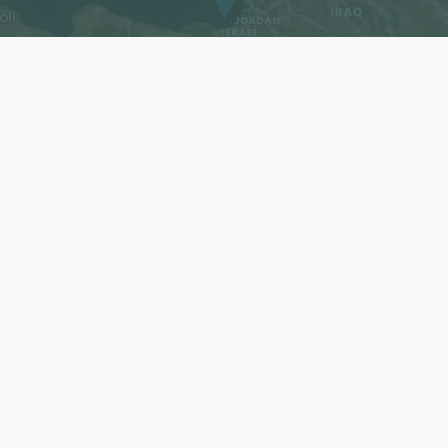
ewsletters
Melden Sie sich jetzt a
wöchentlichen oder tägl