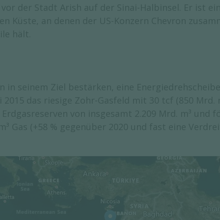
vor der Stadt Arish auf der Sinai-Halbinsel. Er ist ei
hen Küste, an denen der US-Konzern Chevron zusam
le hält.
 in seinem Ziel bestärken, eine Energiedrehschei
i 2015 das riesige Zohr-Gasfeld mit 30 tcf (850 Mrd. 
Erdgasreserven von insgesamt 2.209 Mrd. m³ und fö
 m³ Gas (+58 % gegenüber 2020 und fast eine Verdre