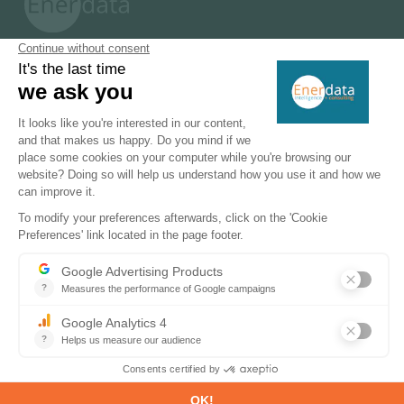
PRODUKTE & LÖSUNGEN
Energie- und Klimadatenbanken
Energie- und Klimaprognosen
Marktinformationen
DEKARBONISIERUNGSPFADE
Energieübergang
Energieeffizienz und Energienachfrage
Energieeinsparungen und -suffizienz
Erneuerbare Energiequellen
Flexibilität der Stromversorgung