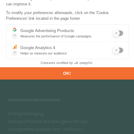
PRODUKTE & LÖSUNGEN
Energie- und Klimadatenbanken
Energie- und Klimaprognosen
Marktinformationen
DEKARBONISIERUNGSPFADE
Energieübergang
Energieeffizienz und Energienachfrage
Energieeinsparungen und -suffizienz