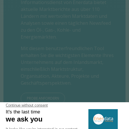
Informationsdienst von Enerdata bietet
aktuelle Marktberichte aus über 110
Ländern mit wertvollen Marktdaten und
Analysen sowie einen täglichen Newsfeed
zu den Öl-, Gas-, Kohle- und
Energiemärkten.
Mit diesem benutzerfreundlichen Tool
erhalten Sie die wichtigsten Elemente Ihres
Unternehmens auf dem Inlandsmarkt,
einschließlich Marktstruktur,
Organisation, Akteure, Projekte und
Geschäftsperspektiven.
PROBE ANFORDERN
KONTAKTIEREN SIE UNS