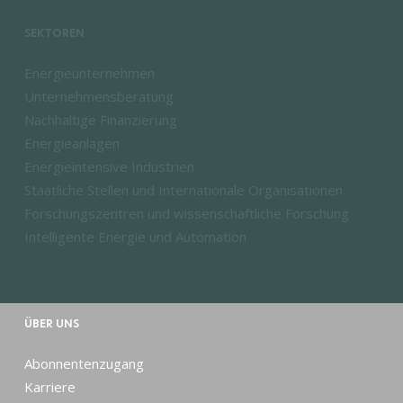
SEKTOREN
Energieunternehmen
Unternehmensberatung
Nachhaltige Finanzierung
Energieanlagen
Energieintensive Industrien
Staatliche Stellen und Internationale Organisationen
Forschungszentren und wissenschaftliche Forschung
Intelligente Energie und Automation
ÜBER UNS
Abonnentenzugang
Karriere