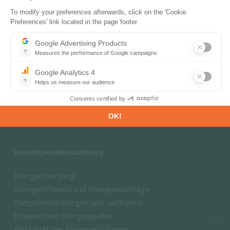
PRODUKTE & LÖSUNGEN
Energie- und Klimadatenbanken
Energie- und Klimaprognosen
Marktinformationen
DEKARBONISIERUNGSPFADE
Energieübergang
Energieeffizienz und Energienachfrage
Energieeinsparungen und -suffizienz
Erneuerbare Energiequellen
Flexibilität der Stromversorgung