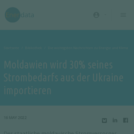
Direkt zum Inhalt
account_circle
Startseite
Bibliothek
Die wichtigsten Nachrichten zu Energie und Klima
Moldawien wird 30% seines
Strombedarfs aus der Ukraine
importieren
16 MAY 2022
Der staatliche moldauische Stromversorger