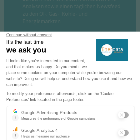
Analysen sowie einen täglichen Newsfeed
zu den Öl-, Gas-, Kohle- und
Energiemärkten.
Mit diesem benutzerfreundlichen Tool
erhalten Sie die wichtigsten Elemente Ihres
Unternehmens auf dem Inlandsmarkt,
einschließlich Marktstruktur,
Organisation, Akteure, Projekte und
Geschäftsperspektiven.
PROBE ANFORDERN
KONTAKTIEREN SIE UNS