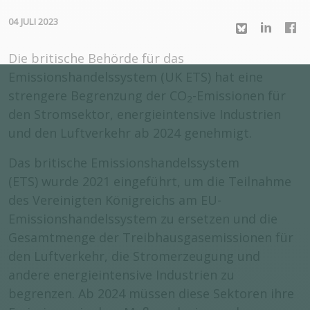
04 JULI 2023
Die britische Behörde für das
Emissionshandelssystem (UK ETS) hat eine
strengere Begrenzung der CO
-Emissionen für
2
den Stromsektor, energieintensive Industrien
und den Luftverkehr ab 2024 genehmigt.
Das britische Emissionshandelssystem
(ETS) wurde 2021 eingeführt, um die Teilnahme
des Vereinigten Königreichs am EU-
Emissionshandelssystem zu ersetzen und die
Gesamtmenge der Treibhausgasemissionen für
den Luftverkehr, die Stromerzeugung und
andere energieintensive Industrien zu
begrenzen. Ab 2024 müssen diese Sektoren ihre