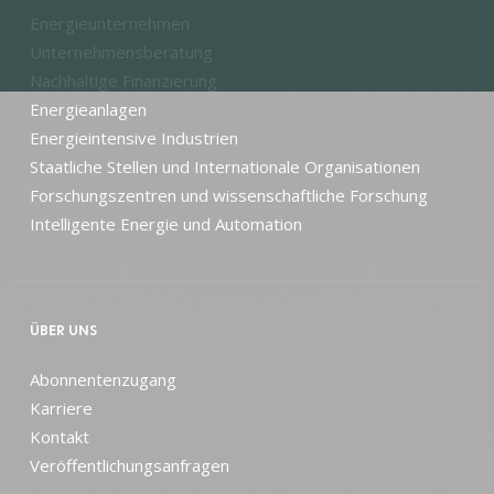
Energieunternehmen
Unternehmensberatung
Nachhaltige Finanzierung
Energieanlagen
Energieintensive Industrien
Staatliche Stellen und Internationale Organisationen
Forschungszentren und wissenschaftliche Forschung
Intelligente Energie und Automation
ÜBER UNS
Abonnentenzugang
Karriere
Kontakt
Veröffentlichungsanfragen