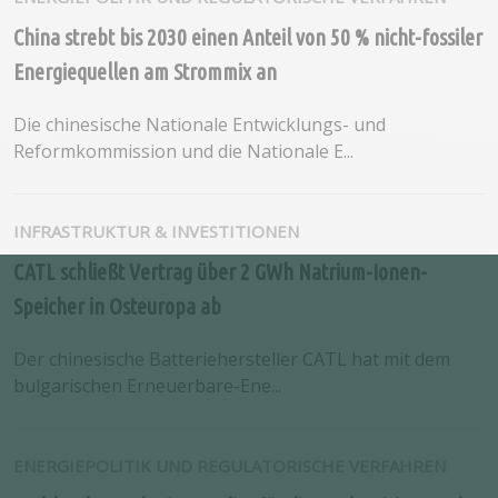
China strebt bis 2030 einen Anteil von 50 % nicht-fossiler
Energiequellen am Strommix an
Die chinesische Nationale Entwicklungs- und
Reformkommission und die Nationale E...
INFRASTRUKTUR & INVESTITIONEN
CATL schließt Vertrag über 2 GWh Natrium-Ionen-
Speicher in Osteuropa ab
Der chinesische Batteriehersteller CATL hat mit dem
bulgarischen Erneuerbare-Ene...
ENERGIEPOLITIK UND REGULATORISCHE VERFAHREN