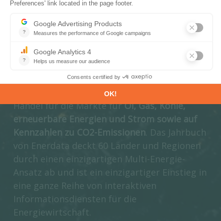
Dekarbonisierungsindikatoren
für
bereitstellt. Mit diesem
benutzerfreundlichen interaktiven Tool
können Sie den Bereich und den Zeitraum
auswählen und Länder vergleichen. Erhalten
Sie unbegrenzten Zugriff auf hochwertige
jährliche Daten zu Angebot, Nachfrage und
Handel für die Märkte für
Öl, Gas, Kohle,
erneuerbare Energien und Strom sowie auf
Kennzahlen zu CO2-Emissionen
. Das Jahrbuch
von Enerdata deckt 60 Länder und Regionen
durch einen einzigartigen Multi-Energie-
Ansatz ab und ist ein einzigartiger Einstieg in
eine ganze Reihe von interaktiven
Informationsdiensten für die
Energiewirtschaft.