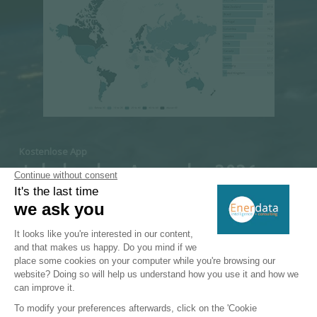
Kostenlose App
Jahrbuch – Ausgabe 2026:
Wichtige weltweite Energie-
und Klimastatistiken
Die 2026-Ausgabe unseres Jahrbuchs ist eine
Anwendung, die aktuelle Energie- und
Klimadaten und -statistiken sowie