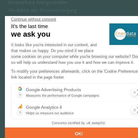
Erneuerbare Energiequellen
Flexibilität der Stromversorgung
Wasserstofftechnologien und -märkte
BERATUNG & EXPERTISE
Marktanalysen
Ausbildung
Energie- und Klimaszenarien
Klimastrategie- und Klimapolitikbewertung
SOZIALES NETZWERK