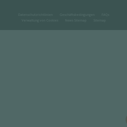
MENU PIED DE PAGE
Datenschutzrichtlinien
Geschäftsbedingungen
FAQs
Verwaltung von Cookies
News Sitemap
Sitemap