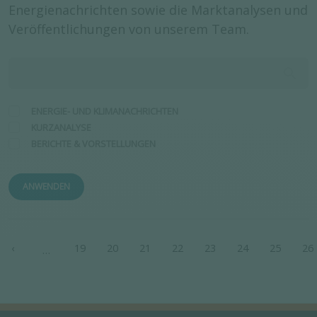
Energienachrichten sowie die Marktanalysen und
Veröffentlichungen von unserem Team.
ENERGIE- UND KLIMANACHRICHTEN
KURZANALYSE
BERICHTE & VORSTELLUNGEN
ANWENDEN
Seitennummerierung
‹
19
20
21
22
23
24
25
26
…
e Seite
Vorherige Seite