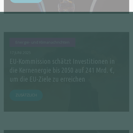
Energie- und Klimanachrichten
17 JUNI 2025
EU-Kommission schätzt Investitionen in
die Kernenergie bis 2050 auf 241 Mrd. €,
um die EU-Ziele zu erreichen
ZUSÄTZLICH