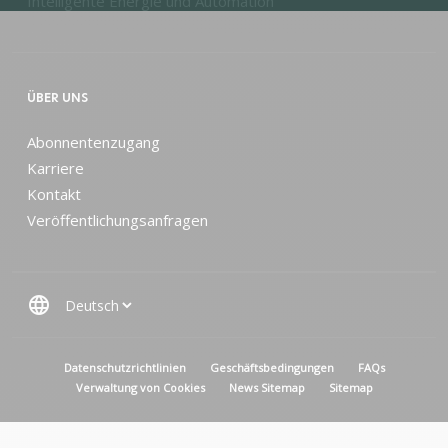
Intelligente Energie und Automation
ÜBER UNS
Abonnentenzugang
Karriere
Kontakt
Veröffentlichungsanfragen
language
MENU PIED DE PAGE
Datenschutzrichtlinien
Geschäftsbedingungen
FAQs
Verwaltung von Cookies
News Sitemap
Sitemap