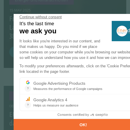
Energie- und Klimanachrichten
15 MAY 2025
Frankreich erhöht Kosten für Projekt zur
Lagerung radioaktiver Abfälle auf bis zu
38 Mrd.€
ZUSÄTZLICH
Energie- und Klimanachrichten
08 APRIL 2025
EU-Emissionen sind auf dem besten Weg,
das Reduktionsziel von 62 % bis 2030 zu